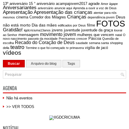
13º aniversário
15 ° aniversário
acampajovem2017
agrade
Amor ágape
Aniversariantes
aniversário
anuncie aqui
Aprenda a ouvir a voz de Deus
Apresentação
Apresentação das crianças
atentar para nós
Crianças
Deus
cinema
Corredor dos Milagres
mesmos
dependência jovem
FOTOS
não está morto
Dia das mães
filme
edificados por Deus
Gratidão!
jovens
juventude
juventude da graça
iigdcriciuma13anos
louvai
movimento jovem
mensagem
mulheres que vencem
ao Senhor
natal
O
Páscoa
novo nascimento
passeio da mocidade
Precisamos crescer
Questão de
Recado do Coração de Deus
escolha
saudade
semana santa
shopping
teatro
vigília de jacó
della
Termine o que foi começado
tv primavera
vídeos
Buscar
Arquivo do blog
Tags
AGENDA
Não há eventos
>> VER TODOS
NOTÍCIA!