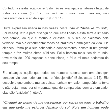
Contudo, a insatisfação do rei Salomão estava ligada a natureza fugaz de
todas as coisas (Ec 1.2), incluindo as coisas boas; para ele, não
passavam de aflição de espírito (Ec 1.14).
Outra expressão usada muitas vezes neste livro é:
“debaixo do sol”,
(29 vezes). Isto é para distinguir o que está ligado a esta terra e limitado
pelo tempo, do que é eterno e celestial. A busca de Salomão pela
verdade leva-o a experimentar todos os prazeres e ambições da vida. Ele
alcançou fama pela sua sabedoria e conhecimento, construiu um grande
templo e fez muitas obras públicas. Foi o homem mais rico do mundo,
teve mais de 1000 esposas e concubinas, e foi o rei mais poderoso do
seu tempo.
Ele alcançou aquilo que todos os homens apenas sonham alcançar,
contudo viu que tudo era inútil e “desejo vão” (Eclesiastes 1:14). Ele
descobriu que embora muitas coisas tenham um valor temporário na terra
e não sejam más por si mesmas, quando comparadas com a eternidade,
elas são “vaidade” (inúteis).
“Cheguei ao ponto de me desesperar por causa de todo o trabalho
em que tanto me esforcei debaixo do sol. Pois um homem pode