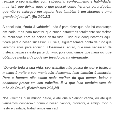
realizar o seu trabalho com sabedoria, conhecimento e habilidade,
mas terá que deixar tudo o que possui como herança para alguém
que não se esforçou por aquilo. Isso também é um absurdo e uma
grande injustiça”. (Ec 2:20,21)
A conclusão,
“tudo é vaidade
”
, não é para dizer que não há esperança
em nada, mas para mostrar que nunca estaremos totalmente satisfeitos
ou realizados com as coisas desta vida. Tudo que conquistarmos aqui,
ficará para o nosso sucessor. Ou seja, alguém tomará conta de tudo que
levamos anos para adquirir. Observa-se, então, que uma sensação de
tristeza perpassa esta parte do livro, pois concluímos que
nada do que
obtemos nesta vida pode ser levado para a eternidade.
“Durante toda a sua vida, seu trabalho não passa de dor e tristeza;
mesmo à noite a sua mente não descansa. Isso também é absurdo.
Para o homem não existe nada melhor do que comer, beber e
encontrar prazer em seu trabalho. E vi que isso também vem da
mão de Deus”. (
Eclesiastes 2:23,24
)
Nós vivemos num mundo caído, e até que o Senhor venha, ou até que
venhamos conhecê-lo como o nosso Senhor, provedor, e amigo, todo o
resto é vaidade, trabalhamos em vão!