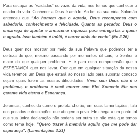
Para escapar às “vaidades” ou vazio da vida, nós temos que conhecer o
criador da vida. Conhecer a Deus é amá-lo. Ao fim da sua vida, Salomão
entendeu que
“Ao homem que o agrada, Deus recompensa com
sabedoria, conhecimento e felicidade. Quanto ao pecador, Deus o
encarrega de ajuntar e armazenar riquezas para entregá-las a quem
o agrada. Isso também é inútil, é correr atrás do vento”.(Ec 2.26)
Deus quer nos mostrar por meio da sua Palavra que podemos ter a
certeza de que, mesmo passando por momentos difíceis, o Senhor é
maior do que qualquer problema. E é para essa compreensão que a
ESPERANÇA
quer nos levar. Crer que em qualquer situação da nossa
vida teremos um Deus que estará ao nosso lado para suportar conosco
sejam quais forem as nossas dificuldades.
Viver sem Deus não é o
problema, o problema é você morrer sem Ele! Somente Ele nos
garante vida eterna e Esperança
.
Jeremias, conhecido como o profeta chorão, em suas lamentações, fala
dos pecados e desolações que atingem o povo. Ele chega a um ponto tal
que sua única declaração não poderia ser outra se não esta que temos
como tema hoje.
“
Quero trazer à memória aquilo que me pode dar
esperança”. (Lamentações 3:21
)