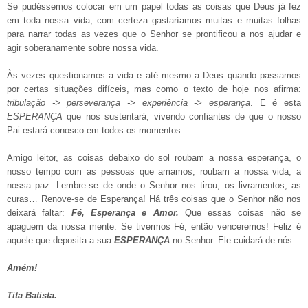
Se pudéssemos colocar em um papel todas as coisas que Deus já fez
em toda nossa vida, com certeza gastaríamos muitas e muitas folhas
para narrar todas as vezes que o Senhor se prontificou a nos ajudar e
agir soberanamente sobre nossa vida.
Às vezes questionamos a vida e até mesmo a Deus quando passamos
por certas situações difíceis, mas como o texto de hoje nos afirma:
tribulação -> perseverança -> experiência -> esperança
. E é esta
ESPERANÇA
que nos sustentará, vivendo confiantes de que o nosso
Pai estará conosco em todos os momentos.
Amigo leitor, as coisas debaixo do sol roubam a nossa esperança, o
nosso tempo com as pessoas que amamos, roubam a nossa vida, a
nossa paz. Lembre-se de onde o Senhor nos tirou, os livramentos, as
curas… Renove-se de Esperança! Há três coisas que o Senhor não nos
deixará faltar:
Fé, Esperança e Amor.
Que essas coisas não se
apaguem da nossa mente. Se tivermos Fé, então venceremos! Feliz é
aquele que deposita a sua
ESPERANÇA
no Senhor. Ele cuidará de nós.
Amém!
Tita Batista.