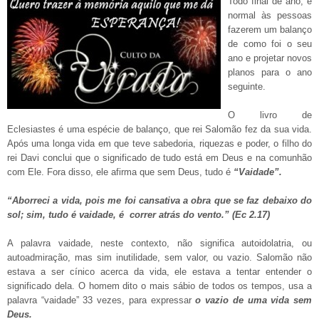
Todo final de ano, é
normal às pessoas
fazerem um balanço
de como foi o seu
ano e projetar novos
planos para o ano
seguinte.
O livro de
Eclesiastes é uma espécie de balanço, que rei Salomão fez da sua vida.
Após uma longa vida em que teve sabedoria, riquezas e poder, o filho do
rei Davi conclui que o significado de tudo está em Deus e na comunhão
com Ele. Fora disso, ele afirma que sem Deus, tudo é
“Vaidade”.
“Aborreci a vida, pois me foi cansativa a obra que se faz debaixo do
sol; sim, tudo é vaidade, é correr atrás do vento.” (Ec 2.17)
A palavra vaidade, neste contexto, não significa autoidolatria, ou
autoadmiração, mas sim inutilidade, sem valor, ou vazio. Salomão não
estava a ser cínico acerca da vida, ele estava a tentar entender o
significado dela. O homem dito o mais sábio de todos os tempos, usa a
palavra “vaidade” 33 vezes, para expressar
o vazio de uma vida sem
Deus.