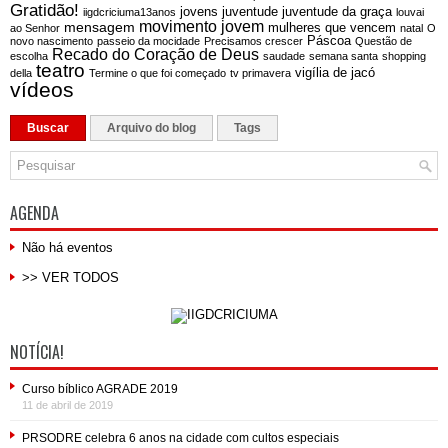
Gratidão!
jovens
juventude
juventude da graça
iigdcriciuma13anos
louvai
movimento jovem
mensagem
mulheres que vencem
ao Senhor
natal
O
Páscoa
novo nascimento
passeio da mocidade
Precisamos crescer
Questão de
Recado do Coração de Deus
escolha
saudade
semana santa
shopping
teatro
vigília de jacó
della
Termine o que foi começado
tv primavera
vídeos
Buscar
Arquivo do blog
Tags
AGENDA
Não há eventos
>> VER TODOS
NOTÍCIA!
Curso bíblico AGRADE 2019
11 de abril de 2019
PRSODRE celebra 6 anos na cidade com cultos especiais