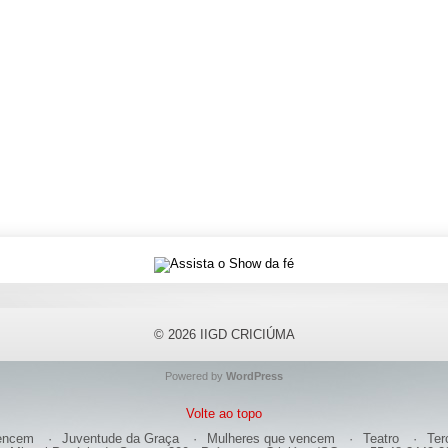
© 2026
IIGD CRICIÚMA
Powered by
WordPress
Volte ao topo
encem
Juventude da Graça
Mulheres que vencem
Teatro
Ter