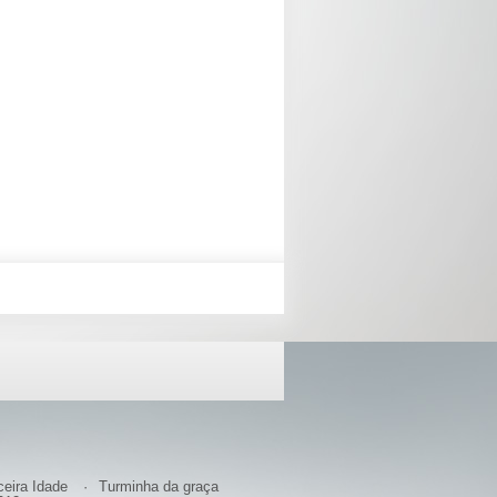
ceira Idade
Turminha da graça