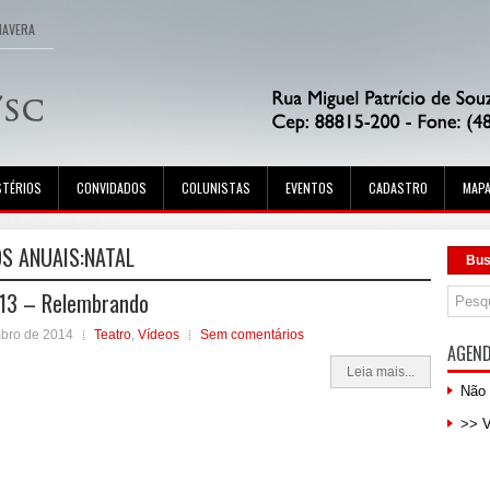
MAVERA
STÉRIOS
CONVIDADOS
COLUNISTAS
EVENTOS
CADASTRO
MAPA
S ANUAIS:
NATAL
Bus
013 – Relembrando
mbro de 2014
Teatro
,
Vídeos
Sem comentários
AGEN
Leia mais...
Não 
>> 