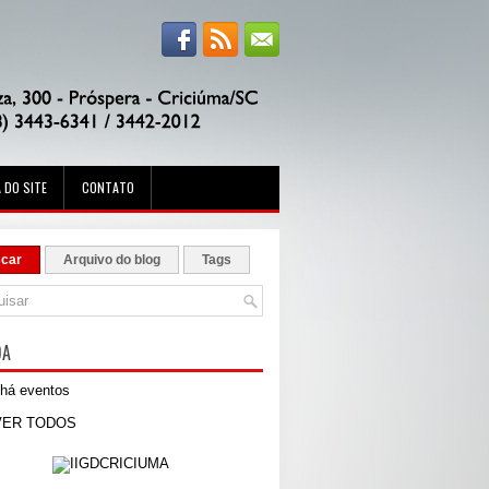
 DO SITE
CONTATO
car
Arquivo do blog
Tags
DA
há eventos
VER TODOS