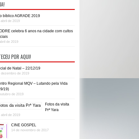
IA!
o bíblico AGRADE 2019
 abril de 2019
DRE celebra 6 anos na cidade com cultos
ciais
abril de 2019
ECEU POR AQUI!
cial de Natal – 22/12/19
e dezembro de 2019
ntro Regional MQV – Lutando pela Vida
09/19)
outubro de 2019
Fotos da visita
Prª Yara
 abril de 2019
CINE GOSPEL
14 de novembro de 2017