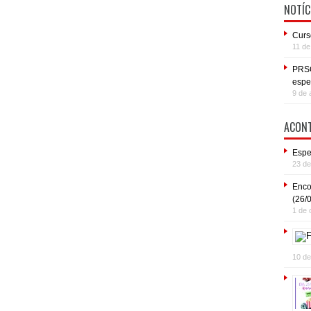
NOTÍC
Curs
11 de
PRSO
espe
9 de 
ACONT
Espe
23 d
Enco
(26/
1 de 
10 de