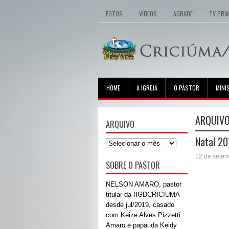
FOTOS
VÍDEOS
AGRADE
TV PRI
HOME
A IGREJA
O PASTOR
MINI
ARQUIVO
ARQUIVO
Natal 2
12 de sete
SOBRE O PASTOR
NELSON AMARO, pastor
titular da IIGDCRICIUMA
desde jul/2019, casado
com Keize Alves Pizzetti
Amaro e papai da Keidy