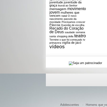
juventude
juventude da
graça
louvai ao Senhor
movimento
mensagem
jovem
mulheres que
vencem
natal
O novo
nascimento
passeio da
mocidade
Precisamos crescer
Páscoa
Questão de escolha
Recado do Coração
de Deus
saudade
semana
teatro
santa
shopping della
Termine o que foi começado
tv
vigília de jacó
primavera
vídeos
Adolescentes
Homens que v