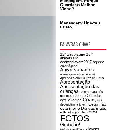
Mensagem: Porque
Guardar o Melhor
Vinho?
Mensagem: Una-te a
Cristo.
PALAVRAS CHAVE
13º aniversário
15 °
aniversário
acampajovem2017
agrade
Amor ágape
Aniversariantes
aniversário
anuncie aqui
Aprenda a ouvir a voz de Deus
Apresentação
Apresentação das
crianças
atentar para nós
cinema
Corredor
mesmos
Crianças
dos Milagres
Deus não
dependência jovem
está morto
Dia das mães
filme
edificados por Deus
FOTOS
Gratidão!
jovens
iigdcriciuma13anos