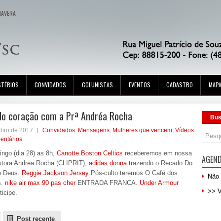
MAVERA
STÉRIOS
CONVIDADOS
COLUNISTAS
EVENTOS
CADASTRO
MAPA
do coração com a Prª Andréa Rocha
Bus
mbro de 2017
Convidados
,
Mensagens
,
Mulheres que vencem
,
Vídeos
entários
ngo (dia 28) as 8h,
Canotte Boston Celtics
receberemos em nossa
AGEN
astora Andrea Rocha (CLIPRIT),
adidas donna
trazendo o Recado Do
e Deus.
Reggie Jackson Jersey
Pós-culto teremos O Café dos
Não 
s.
nike air max 90 pas cher
ENTRADA FRANCA.
Under Armour
>> 
icipe.
Post recente