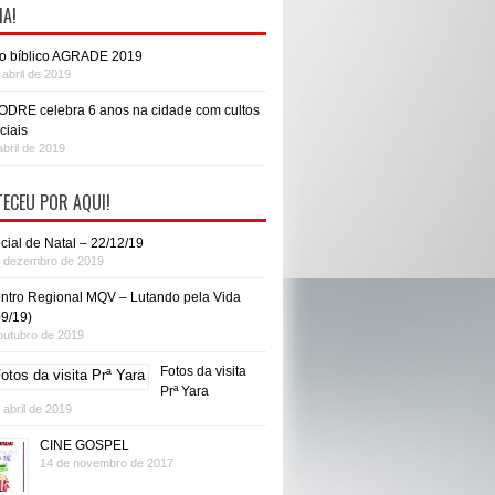
IA!
o bíblico AGRADE 2019
 abril de 2019
DRE celebra 6 anos na cidade com cultos
ciais
abril de 2019
ECEU POR AQUI!
cial de Natal – 22/12/19
e dezembro de 2019
ntro Regional MQV – Lutando pela Vida
09/19)
outubro de 2019
Fotos da visita
Prª Yara
 abril de 2019
CINE GOSPEL
14 de novembro de 2017