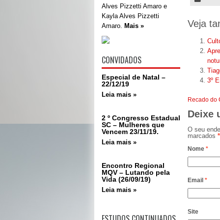
Alves Pizzetti Amaro e
Kayla Alves Pizzetti
Veja t
Amaro.
Mais »
Cult
Apre
CONVIDADOS
notu
Tiag
Especial de Natal –
3º E
22/12/19
Leia mais »
Recado do 
Deixe 
2 º Congresso Estadual
SC – Mulheres que
O seu ende
Vencem 23/11/19.
marcados
*
Leia mais »
Nome
*
Encontro Regional
MQV – Lutando pela
Vida (26/09/19)
Email
*
Leia mais »
Site
ESTUDOS CONTINUADOS