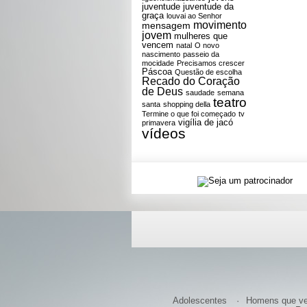
juventude
juventude da
graça
louvai ao Senhor
movimento
mensagem
jovem
mulheres que
vencem
natal
O novo
nascimento
passeio da
mocidade
Precisamos crescer
Páscoa
Questão de escolha
Recado do Coração
de Deus
saudade
semana
teatro
santa
shopping della
Termine o que foi começado
tv
vigília de jacó
primavera
vídeos
Adolescentes
Homens que v