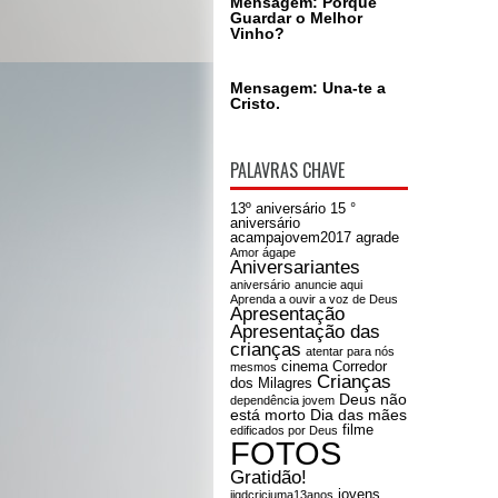
Mensagem: Porque
Guardar o Melhor
Vinho?
Mensagem: Una-te a
Cristo.
PALAVRAS CHAVE
13º aniversário
15 °
aniversário
acampajovem2017
agrade
Amor ágape
Aniversariantes
aniversário
anuncie aqui
Aprenda a ouvir a voz de Deus
Apresentação
Apresentação das
crianças
atentar para nós
cinema
Corredor
mesmos
Crianças
dos Milagres
Deus não
dependência jovem
está morto
Dia das mães
filme
edificados por Deus
FOTOS
Gratidão!
jovens
iigdcriciuma13anos