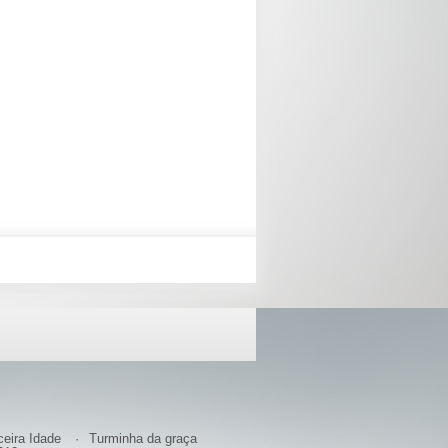
ceira Idade
Turminha da graça