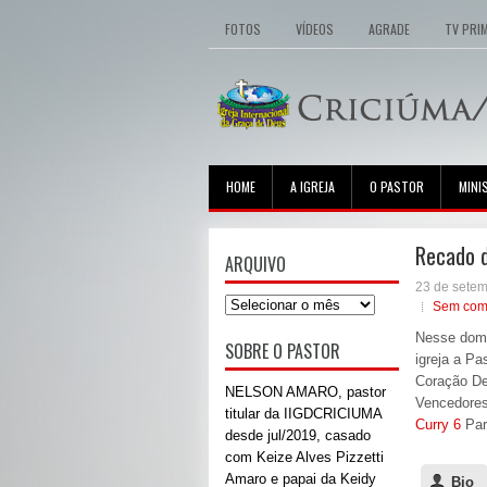
FOTOS
VÍDEOS
AGRADE
TV PRI
HOME
A IGREJA
O PASTOR
MINI
Recado 
ARQUIVO
23 de sete
Sem com
Nesse domi
SOBRE O PASTOR
igreja a P
Coração D
NELSON AMARO, pastor
Vencedore
titular da IIGDCRICIUMA
Curry 6
Part
desde jul/2019, casado
com Keize Alves Pizzetti
Amaro e papai da Keidy
Bio