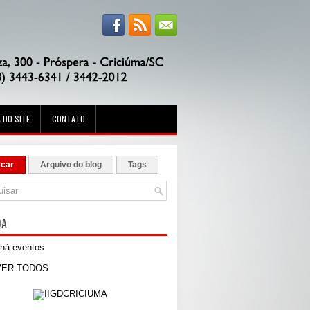
 DO SITE
CONTATO
car
Arquivo do blog
Tags
DA
há eventos
VER TODOS