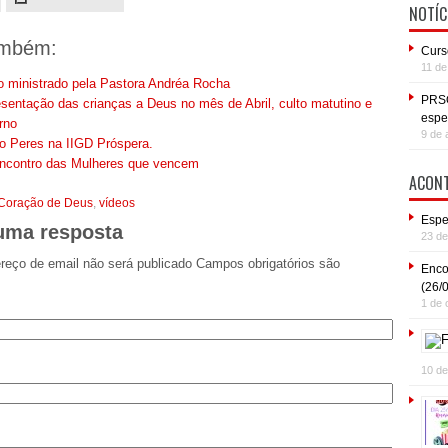
NOTÍC
ambém:
Curs
11 de
o ministrado pela Pastora Andréa Rocha
PRSO
sentação das crianças a Deus no mês de Abril, culto matutino e
espe
rno
9 de 
o Peres na IIGD Próspera.
ncontro das Mulheres que vencem
ACONT
Coração de Deus
,
vídeos
Espe
uma resposta
23 d
reço de email não será publicado Campos obrigatórios são
Enco
(26/
1 de 
10 de