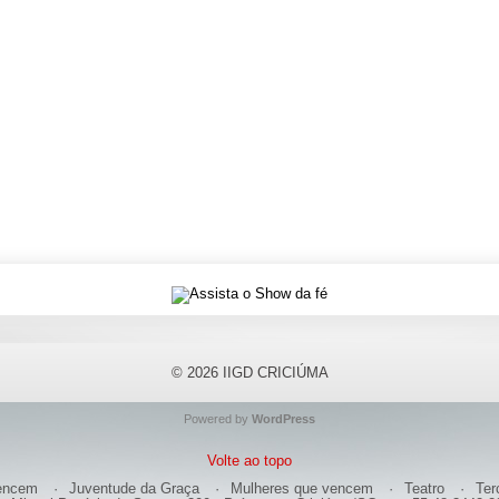
© 2026
IIGD CRICIÚMA
Powered by
WordPress
Volte ao topo
encem
Juventude da Graça
Mulheres que vencem
Teatro
Ter